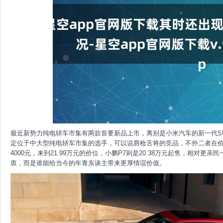
最近新势力纯电轿车市集有两款首要新品上市，离别是小米汽车的新一代SU
定位于中大型纯电轿车市集的选手，可以说唇枪舌将的竞品，不外二者在价
4000元，来到21.99万元的价位，小鹏P7则是20.38万元起售，相对
衷，而是谁能给当今的年青东谈主带来更厚情谊价值。