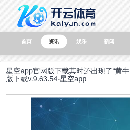
首页
资讯
娱乐
新闻
星空app官网版下载其时还出现了“黄牛
版下载v.9.63.54-星空app