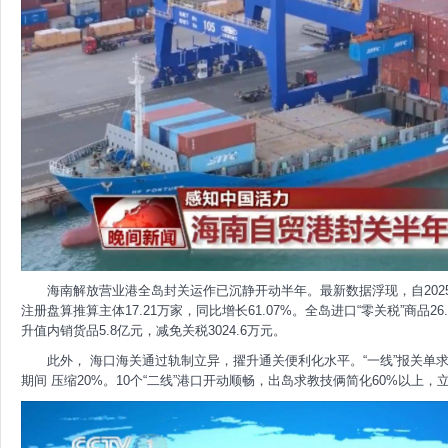
海南解放营业港全岛封关运作已沉静开动半年。最新数据浮现，自2025年1
注册盘算推算主体17.21万家，同比增长61.07%。全岛进口“零关税”商品26
升值内销货品5.8亿元，减免关税3024.6万元。
此外， 海口海关通过轨制立异，擢升通关便利化水平。“一线”报关单求教
期间 压缩20%。10个“二线”港口开动顺畅，出岛求教技俩简化60%以上