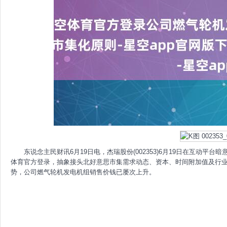
东说念主民财讯6月19日电，杰瑞股份(002353)6月19日在互动平
体育官方登录，抽象接头北好意思市集需求动态、资本、时间附加值及行
势，公司燃气轮机发电机组销售价钱已屡次上升。