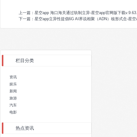
上一篇：
星空app 海口海关通过轨制立异-星空app官网版下载v.9.63.5
下一篇：
星空app立异性提倡6G AI界说相聚（ADN）核形式念-星空app
栏目分类
资讯
娱乐
新闻
旅游
汽车
电影
热点资讯