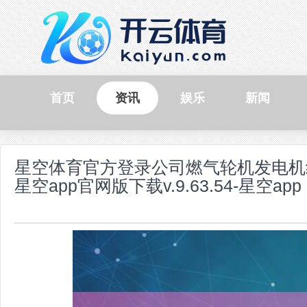
首页
资讯
娱乐
新闻
星空体育官方登录公司燃气轮机发电机
星空app官网版下载v.9.63.54-星空app