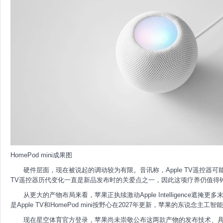
HomePod mini成果图
硬件层面，现在被说起的调动较为有限。音讯称，Apple TV遥控器可能
TV遥控器历代变化一直是新品发布时的关爱点之一，因此这项疗养仍值得
从更大的产物布局来看，苹果正执续激动Apple Intelligence遮掩更多
是Apple TV和HomePod mini按野心在2027年更新，苹果的东说
现在星空体育官方登录，苹果尚未崇敬公布这两款产物的发布技术、具体成就以及A