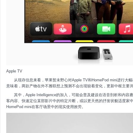
Apple TV
从现存信息来看，苹果暂未野心对Apple TV和HomePod mini进
意味着，两款产物在外不雅联想上预测不会出现较着变化，更新中枢主要
其中，Apple Intelligence的加入，可能会普及建设在语音剖析和
客内容、快速定位某部影片中的特定片断，或以更天然的抒发状貌适度家中智能
HomePod mini在客厅场景中的现实使用效劳。