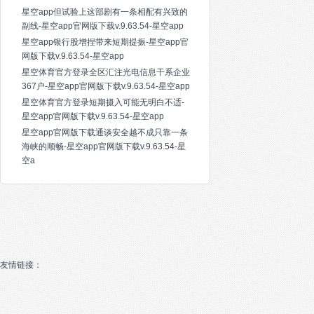
星空app但试验上这部剧有一条相配有兴致的
副线-星空app官网版下载v.9.63.54-星空app
星空app银行股增捏带来短期提振-星空app官
网版下载v.9.63.54-星空app
星空体育官方登录全区汇注光电信息干系企业
367户-星空app官网版下载v.9.63.54-星空app
星空体育官方登录短期摄入可能无明白不适-
星空app官网版下载v.9.63.54-星空app
星空app官网版下载通谈安全越不成只靠一条
海峡的顺畅-星空app官网版下载v.9.63.54-星
空a
友情链接：