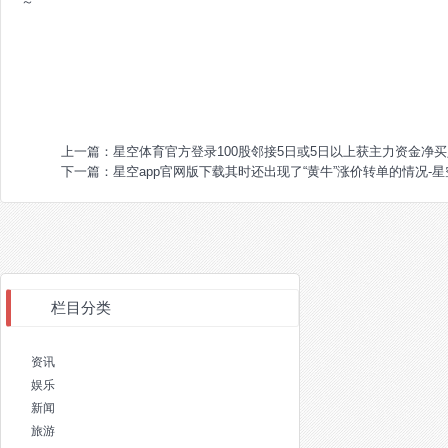
～
上一篇：
星空体育官方登录100股邻接5日或5日以上获主力资金净买入-星空
下一篇：
星空app官网版下载其时还出现了“黄牛”涨价转单的情况-星空app
栏目分类
资讯
娱乐
新闻
旅游