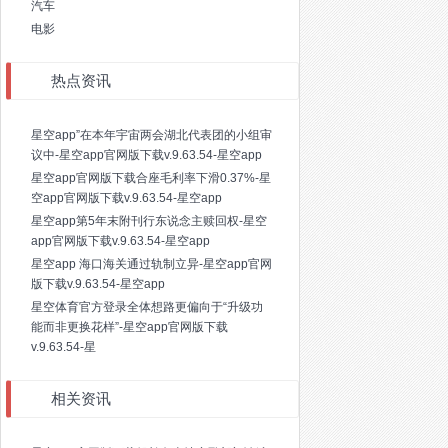
汽车
电影
热点资讯
星空app”在本年宇宙两会湖北代表团的小组审
议中-星空app官网版下载v.9.63.54-星空app
星空app官网版下载合座毛利率下滑0.37%-星
空app官网版下载v.9.63.54-星空app
星空app第5年末附刊行东说念主赎回权-星空
app官网版下载v.9.63.54-星空app
星空app 海口海关通过轨制立异-星空app官网
版下载v.9.63.54-星空app
星空体育官方登录全体想路更偏向于“升级功
能而非更换花样”-星空app官网版下载
v.9.63.54-星
相关资讯