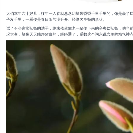
大伯本年六十好几，往年一入春就总念叨脑袋昏昏千里千里的，像是裹了
子发千里，一看便是春日阳气没升开、经络欠亨畅的形状。
试了不少家常弘扬的法子，终末依然靠老一辈传下来的辛夷饮弘扬，他当
况大变，脑袋天天纯净皙白的，经络通了，系数这个词东说念主的精气神