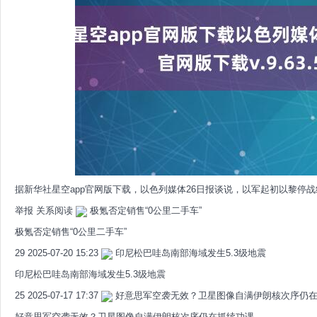
据新华社星空app官网版下载，以色列媒体26日报谈说，以军起初以黎停
举报 关系阅读
极氪否定销售“0公里二手车”
极氪否定销售“0公里二手车”
29 2025-07-20 15:23
印尼松巴哇岛南部海域发生5.3级地震
印尼松巴哇岛南部海域发生5.3级地震
25 2025-07-17 17:37
好意思军空袭无效？卫星图像自满伊朗核次序仍
好意思军空袭无效？卫星图像自满伊朗核次序仍在抓续功课