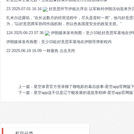
23 2025-07-01 16:16
好意思环节伊核次序后 以军称对伊朗活动迎来升
扎米尔还露馅，“在长达数月的经营流程中，尽头是昔时一周”，他与好意思
为，“以好意思两军协同作战机制，所以色各国度安全的政策支抓。”
124 2025-06-23 07:36
伊朗媒体发布舆图：至少10处好意思军基地在伊
伊朗媒体发布舆图：至少10处好意思军基地在伊朗导弹射程内
22 2025-06-19 16:09 一财最热 点击关闭
上一篇：
星空体育官方登录聊了聊电影的幕后故事-星空app官网版下载v.9
下一篇：
星空app这不仅是辽宁舰发展的遑急里程碑-星空app官网版下载v.
栏目分类