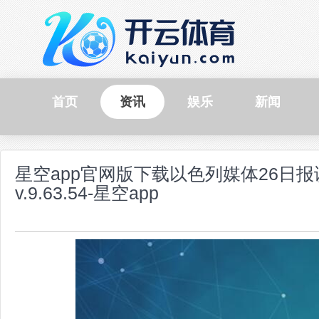
首页
资讯
娱乐
新闻
星空app官网版下载以色列媒体26日报
v.9.63.54-星空app