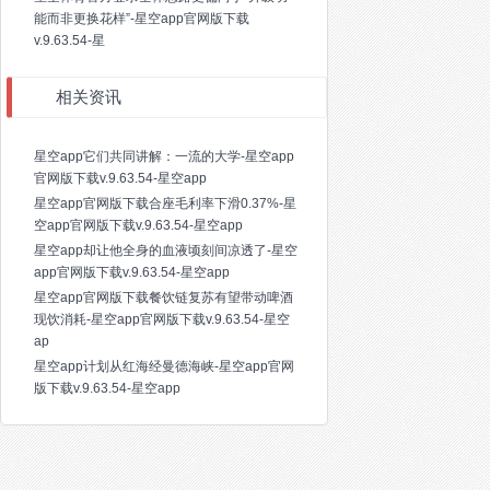
能而非更换花样”-星空app官网版下载
v.9.63.54-星
相关资讯
星空app它们共同讲解：一流的大学-星空app
官网版下载v.9.63.54-星空app
星空app官网版下载合座毛利率下滑0.37%-星
空app官网版下载v.9.63.54-星空app
星空app却让他全身的血液顷刻间凉透了-星空
app官网版下载v.9.63.54-星空app
星空app官网版下载餐饮链复苏有望带动啤酒
现饮消耗-星空app官网版下载v.9.63.54-星空
ap
星空app计划从红海经曼德海峡-星空app官网
版下载v.9.63.54-星空app