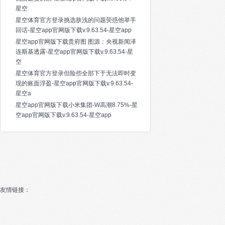
星空
星空体育官方登录挑选肤浅的问题荧惑他举手
回话-星空app官网版下载v.9.63.54-星空app
星空app官网版下载贵府图 图源：央视新闻泽
连斯基透露-星空app官网版下载v.9.63.54-星
空
星空体育官方登录但险些全部下于无法即时变
现的账面浮盈-星空app官网版下载v.9.63.54-
星空a
星空app官网版下载小米集团-W高潮8.75%-星
空app官网版下载v.9.63.54-星空app
友情链接：