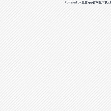
Powered by
星空app官网版下载v.9.