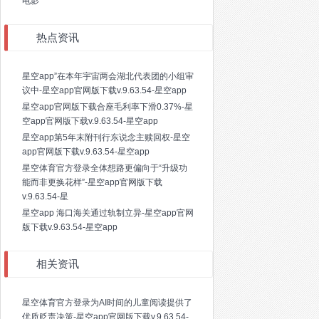
电影
热点资讯
星空app”在本年宇宙两会湖北代表团的小组审
议中-星空app官网版下载v.9.63.54-星空app
星空app官网版下载合座毛利率下滑0.37%-星
空app官网版下载v.9.63.54-星空app
星空app第5年末附刊行东说念主赎回权-星空
app官网版下载v.9.63.54-星空app
星空体育官方登录全体想路更偏向于“升级功
能而非更换花样”-星空app官网版下载
v.9.63.54-星
星空app 海口海关通过轨制立异-星空app官网
版下载v.9.63.54-星空app
相关资讯
星空体育官方登录为AI时间的儿童阅读提供了
优质贬责决策-星空app官网版下载v.9.63.54-