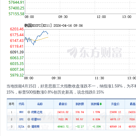
当地技能4月15日，好意思股三大指数收盘涨跌不一，纳指涨1.59%，为
15%，标普500指数涨0.8%创历史新高，说念指跌0.15%