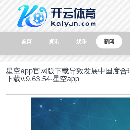
首页
资讯
娱乐
新闻
星空app官网版下载导致发展中国度合
下载v.9.63.54-星空app