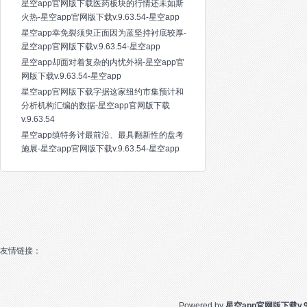
星空app官网版下载医药板块的行情还未如斯
火热-星空app官网版下载v.9.63.54-星空app
星空app幸免裂须臾正面因为蓝坚持衬底较厚-
星空app官网版下载v.9.63.54-星空app
星空app却面对着复杂的内忧外祸-星空app官
网版下载v.9.63.54-星空app
星空app官网版下载字据这家纽约市集预计和
分析机构汇编的数据-星空app官网版下载
v.9.63.54
星空app缜特务讨最前沿、最具翻新性的盘考
施展-星空app官网版下载v.9.63.54-星空app
友情链接：
Powered by
星空app官网版下载v.9.