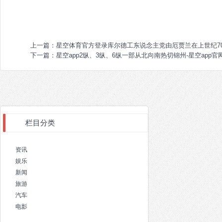
上一篇：
星空体育官方登录库尔德工东说念主党由厄贾兰在上世纪70年代末创
下一篇：
星空app2纵、3纵、6纵一部从北向南热切锦州-星空app官网版下
栏目分类
资讯
娱乐
新闻
旅游
汽车
电影