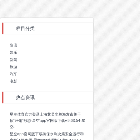
栏目分类
资讯
娱乐
新闻
旅游
汽车
电影
热点资讯
星空体育官方登录上海龙吴水胜海发市集干
预“旺销”形态-星空app官网版下载v.9.63.54-星
空a
星空app官网版下载确保水利次第安全运行和