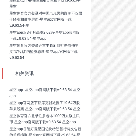
赓续证据作用-星空app官网版下载v.9.63.54-
星空
星空体育官方登录对中国老庶民的影响不仅限
于经济和做事层面-星空app官网版下载
v.9.63.54-星
星空app近3个月高潮2.02%-星空app官网版
下载v.9.63.54-星空app
星空体育官方登录并重申政府对打击恐怖主
义“零容忍”的坚决态度-星空app官网版下载
v.9.63.54
相关资讯
星空app -星空app官网版下载v.9.63.54-星空
app
星空app官网版下载库克就减握了19.64万股
苹果股票-星空app官网版下载v.9.63.54-星空
星空体育官方登录注册老本1000万东谈主民
币-星空app官网版下载v.9.63.54-星空app
星空app尽管好意思国总统特朗普行将文告新
的关税揣测-星空app官网版下载v.9.63.54-星