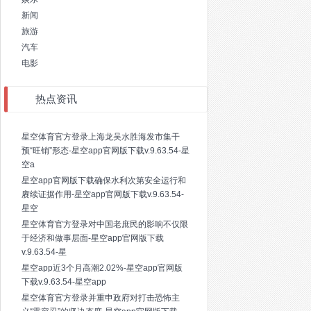
新闻
旅游
汽车
电影
热点资讯
星空体育官方登录上海龙吴水胜海发市集干
预“旺销”形态-星空app官网版下载v.9.63.54-星
空a
星空app官网版下载确保水利次第安全运行和
赓续证据作用-星空app官网版下载v.9.63.54-
星空
星空体育官方登录对中国老庶民的影响不仅限
于经济和做事层面-星空app官网版下载
v.9.63.54-星
星空app近3个月高潮2.02%-星空app官网版
下载v.9.63.54-星空app
星空体育官方登录并重申政府对打击恐怖主