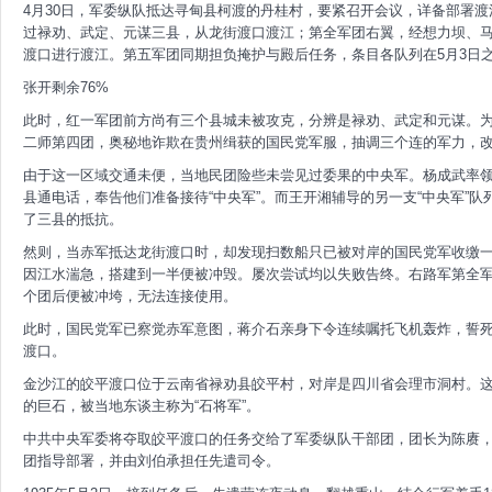
4月30日，军委纵队抵达寻甸县柯渡的丹桂村，要紧召开会议，详备部署
过禄劝、武定、元谋三县，从龙街渡口渡江；第全军团右翼，经想力坝、
渡口进行渡江。第五军团同期担负掩护与殿后任务，条目各队列在5月3日
张开剩余76%
此时，红一军团前方尚有三个县城未被攻克，分辨是禄劝、武定和元谋。
二师第四团，奥秘地诈欺在贵州缉获的国民党军服，抽调三个连的军力，
由于这一区域交通未便，当地民团险些未尝见过委果的中央军。杨成武率领
县通电话，奉告他们准备接待“中央军”。而王开湘辅导的另一支“中央军”
了三县的抵抗。
然则，当赤军抵达龙街渡口时，却发现扫数船只已被对岸的国民党军收缴
因江水湍急，搭建到一半便被冲毁。屡次尝试均以失败告终。右路军第全
个团后便被冲垮，无法连接使用。
此时，国民党军已察觉赤军意图，蒋介石亲身下令连续嘱托飞机轰炸，誓
渡口。
金沙江的皎平渡口位于云南省禄劝县皎平村，对岸是四川省会理市洞村。这
的巨石，被当地东谈主称为“石将军”。
中共中央军委将夺取皎平渡口的任务交给了军委纵队干部团，团长为陈赓
团指导部署，并由刘伯承担任先遣司令。