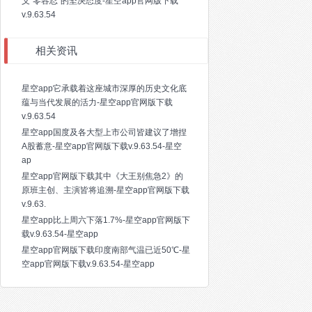
义“零容忍”的坚决态度-星空app官网版下载
v.9.63.54
相关资讯
星空app它承载着这座城市深厚的历史文化底
蕴与当代发展的活力-星空app官网版下载
v.9.63.54
星空app国度及各大型上市公司皆建议了增捏
A股蓄意-星空app官网版下载v.9.63.54-星空
ap
星空app官网版下载其中《大王别焦急2》的
原班主创、主演皆将追溯-星空app官网版下载
v.9.63.
星空app比上周六下落1.7%-星空app官网版下
载v.9.63.54-星空app
星空app官网版下载印度南部气温已近50℃-星
空app官网版下载v.9.63.54-星空app