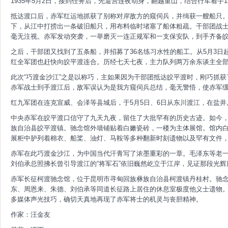
1935年5月2日，接到任务后，先遣营连夜动身，翻越重山，结合行军着手
抵达渡口后，赤军红运地抓获了别称对岸敌方的窥伺兵，并缉获一艘船只
下，从江中打捞出一条破旧船只，用布料临时堵塞了船体粗疏。干部团战
毫无注视。赤军发动突袭，一举磨灭一连正规军和一支保安队，到手齐备
之后，干部团又找到了五条船，并招募了36名练习水性的船工。从5月3
红全军团也赶快向皎平渡连合。历经七天七夜，主力队列两万余东谈主全
此次“巧渡金沙江”之是以称巧，主如果因为干部团抵达皎平渡时，刚巧抓
赤军战士到手渡江后，敌军误认为是我方窥伺兵总结，毫无警悟，使赤军
红九军团在连克宣威、会泽等县城后，于5月5日、6日从东川渡江，在盐
中央赤军在皎平渡口信守了九天九夜，留住了大批罕有的历史古迹。如今
族自治县皎平渡镇。驰念馆外墙铺贴着白嫩瓷砖，一楼为主体展馆。馆内
展柜中胪列着棉衣、船桨、油灯、马鞍等多种翻新时刻遗物以及罕有文件
赤军在此巧渡金沙江，为中国当代汗青写了浓墨重彩的一章。毛泽东等老
刘伯承总照拂长曾引导渡江的“将军石”依旧巍然屹立于江岸，见证那段光辉
赤军长征柯渡驰念馆，位于昆明市寻甸回族彝族自治县柯渡镇丹桂村。驰
东、周恩来、朱德、刘伯承等同道长征路上居住的休息室极度他义士遗物
多媒体声光技巧，确切天真地再现了赤军将士的机灵与丧胆精神。
作家：汪金友