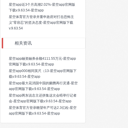
星空app近3个月高潮2.02%-星空app官网版
下载v.9.63.54-星空app
星空体育官方登录并重申政府对打击恐怖主
义“零容忍”的坚决态度-星空app官网版下载
v.9.63.54
相关资讯
星空app融资融券余额4111.55万元-星空app
官网版下载v.9.63.54-星空app
星空app000相同英尺（13-星空app官网版下
载v.9.63.54-星空app
星空app最大花消国中国的阛阓再行灵通-星空
app官网版下载v.9.63.54-星空app
星空app两东说念主还拼集这次会晤举行记者
会-星空app官网版下载v.9.63.54-星空app
星空体育官方登录瞻望年产可达2.3亿粒-星空
app官网版下载v.9.63.54-星空app