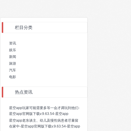
栏目分类
资讯
娱乐
新闻
旅游
汽车
电影
热点资讯
星空app玩家可能需要多等一会才调玩到他们-
星空app官网版下载v.9.63.54-星空app
星空app老东谈主、幼儿及慢性病患者尽量留
在家中-星空app官网版下载v.9.63.54-星空app