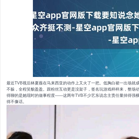
最近TVB视后林夏薇在马来西亚的动作上又火了一把。低胸白裙一出场就
不躲，全程笑貌盈盈。跟粉丝互动更是没架子，签名玩游戏样样来，整场动
得聊的是她现时的做事程度——这两年TVB不少艺东说念主责任量掉得强横
得不像话。