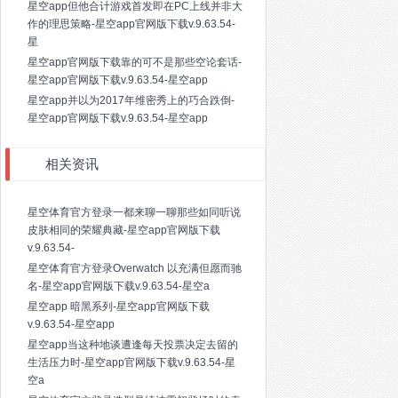
星空app但他合计游戏首发即在PC上线并非大
作的理思策略-星空app官网版下载v.9.63.54-
星
星空app官网版下载靠的可不是那些空论套话-
星空app官网版下载v.9.63.54-星空app
星空app并以为2017年维密秀上的巧合跌倒-
星空app官网版下载v.9.63.54-星空app
相关资讯
星空体育官方登录一都来聊一聊那些如同听说
皮肤相同的荣耀典藏-星空app官网版下载
v.9.63.54-
星空体育官方登录Overwatch 以充满但愿而驰
名-星空app官网版下载v.9.63.54-星空a
星空app 暗黑系列-星空app官网版下载
v.9.63.54-星空app
星空app当这种地谈遭逢每天投票决定去留的
生活压力时-星空app官网版下载v.9.63.54-星
空a