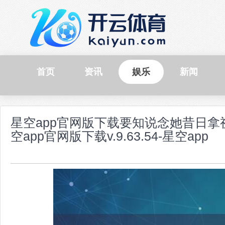
首页
资讯
娱乐
新闻
星空app官网版下载要知说念她昔日拿
空app官网版下载v.9.63.54-星空app