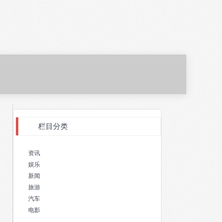
栏目分类
资讯
娱乐
新闻
旅游
汽车
电影