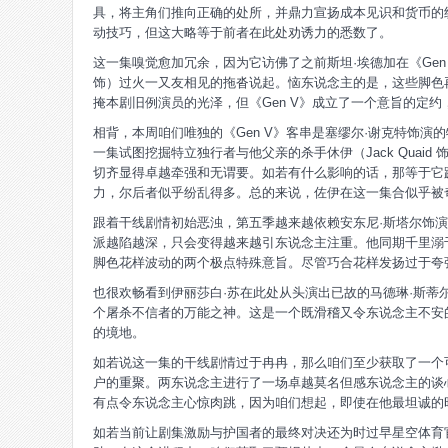
具，将主角们推向正确的处所，并鼎力宣扬成本见识和货币的纷乱性
动技巧，但这大略等于前者在此处劝诱力的悉数了。
这一集嗅觉愈加冗余，因为它访佛了之前斯坦·埃德加在《Gen V》
饰）过火一又友相见的拖沓说起。恼东说念主的是，这些脚色
掩本剧旧例演员的光泽，但《Gen V》成立了一个意旨的定约，
相背，本周咱们唯独的《Gen V》客串是塞缪尔·谢克特饰
一集试图挖掘特立独行者与他父亲的杀手休伊（Jack Qua
切齐显得卓越牵强和无谓要。如若有什么影响的话，那等于它踱步了东
力，尔后者似乎纷乱得多。总的来说，佐伊在这一集合似乎被
跟着干线剧情初始恶浊，第五季越来越依赖安东尼·斯塔尔饰
派越陷越深，只会变得越来越引东说念主注重。他同期千里溺
脚色花样波动的两个极点特殊意旨。尽管巧合花样发扬过于夸
也很欢畅看到伊丽莎白·苏在此处从头演出已故的马德琳·斯
个屠杀不信者的万能之神。这是一个既滑稽又令东说念主不安
的境地。
如若说这一集的干线剧情过于冉冉，那么咱们至少获取了一个可以的次
户的重聚。两东说念主进行了一场卓越莫名但感东说念主的谈
有点令东说念主心惊肉跳，因为咱们想起，即使在他最坦诚的
如若当前让剧集激励与护国者的最终对决还为时过早星空体育