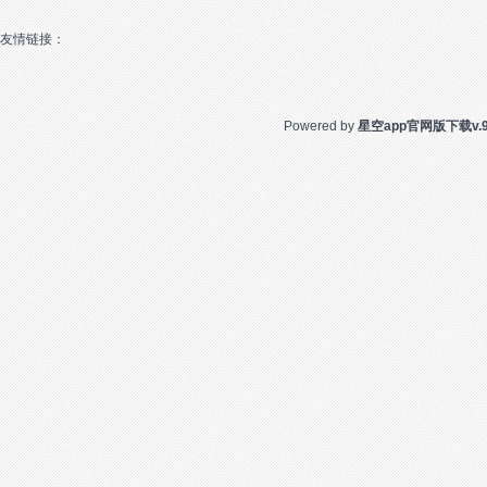
友情链接：
Powered by
星空app官网版下载v.9.