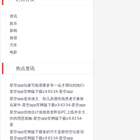
资讯
娱乐
新闻
旅游
汽车
电影
热点资讯
星空app玩家可能需要多等一会才调玩到他们-
星空app官网版下载v.9.63.54-星空app
星空app老东谈主、幼儿及慢性病患者尽量留
在家中-星空app官网版下载v.9.63.54-星空app
星空app但他合计游戏首发即在PC上线并非大
作的理思策略-星空app官网版下载v.9.63.54-
星
星空app官网版下载靠的可不是那些空论套话-
星空app官网版下载v.9.63.54-星空app