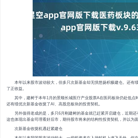
本年以来股市波动较大，但多只次新基金却无惧悠扬积极建仓。还有绩优
了正收益。
其中，建树于本年1月的景顺长城医疗产业股票A在医药板块仍处低点时就
还有绩优次新基金收拢了AI、高股息板块的投资契机。
另外值得老成的是，多只6月刚建树的基金就已赶紧开启建仓，近期还
这也体现出基金司理看好后市，期待股市将来的结构性投资契机，并以为
次新基金收拢机遇赶紧建仓
本年以来我国股市波动较大，一些投资者在入场时机上魂飞天外。但在