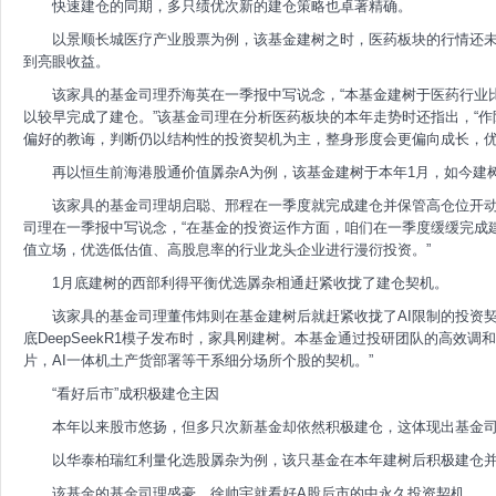
快速建仓的同期，多只绩优次新的建仓策略也卓著精确。
以景顺长城医疗产业股票为例，该基金建树之时，医药板块的行情还未
到亮眼收益。
该家具的基金司理乔海英在一季报中写说念，“本基金建树于医药行业比
以较早完成了建仓。”该基金司理在分析医药板块的本年走势时还指出，“
偏好的教诲，判断仍以结构性的投资契机为主，整身形度会更偏向成长，优
再以恒生前海港股通价值羼杂A为例，该基金建树于本年1月，如今建树以
该家具的基金司理胡启聪、邢程在一季度就完成建仓并保管高仓位开动
司理在一季报中写说念，“在基金的投资运作方面，咱们在一季度缓缓完成
值立场，优选低估值、高股息率的行业龙头企业进行漫衍投资。”
1月底建树的西部利得平衡优选羼杂相通赶紧收拢了建仓契机。
该家具的基金司理董伟炜则在基金建树后就赶紧收拢了AI限制的投资契
底DeepSeekR1模子发布时，家具刚建树。本基金通过投研团队的高效
片，AI一体机土产货部署等干系细分场所个股的契机。”
“看好后市”成积极建仓主因
本年以来股市悠扬，但多只次新基金却依然积极建仓，这体现出基金司
以华泰柏瑞红利量化选股羼杂为例，该只基金在本年建树后积极建仓并
该基金的基金司理盛豪、徐帅宇就看好A股后市的中永久投资契机。