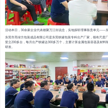
活动本日，30余家企业代表都聚万江街说念，实地探听理事陈贵单元——
东莞市亮绿方包装成品有限公司是东莞铁罐包装专科出产厂家，领有尺度厂房
竖立200多台，每月出产铁罐达300多万个，主要计算金属包装容器及材
研发。