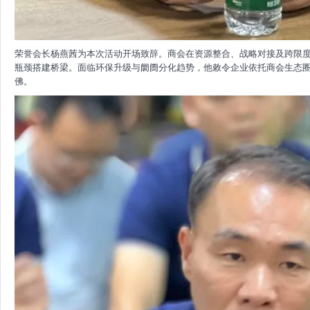
荣誉会长杨燕茜为本次活动开场致辞。商会在资源整合、战略对接及跨限
瓶颈搭建桥梁。面临环保升级与阛阓分化趋势，他敕令企业依托商会生态
佛。