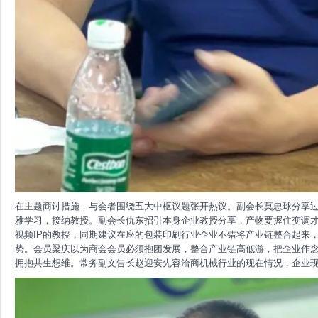
在主题商讨措施，与会者围绕五大中枢议题张开热议。副会长莫忠球分享
雅学习，接纳教授。副会长仇东招引本身企业教授分享，产物要握住变调
视频IP的教授，同期建议在座的包装印刷行业企业不错将产业链整合起来
势。会员梁庆以为商会会员必须抱团发展，整合产业链高低游，把企业作
拥抱共生想维。常务副文告长赵迎安先容洽商机械行业的现在情况，企业