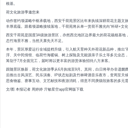
根基。
荷文化旅游季邀您来
动作签约项谋略中枢承载地，西安千荷苑景区比年来执续深耕荷花主题文
丰厚底蕴。跟着项谋略接续落地，千荷苑将从单一赏荷不雅光向“科研+文化
西安千荷苑是国度3A级旅游景区，亦然西北地区边界最大的荷花栽植基地，
态竹海景不雅，当然天禀先天不足。
本年，景区厚爱运行全域提档升级，引入航天育种天外荷花新品种，推出“荷仙
浮、关中民情馆、临荷竹海暖锅、树上探险及无能源亲子乐土等多元业态，
筹划于7月全面完工，届时将以更丰富的游赏体验招待八方来客。
跟随景区焕新，荷文化旅游季从6月执续至9月。其间，白日将举办非遗阛
后推出古风演艺、民乐演奏、IP状态短剧及竹林啤酒音乐夜市，变周至天
思食物鉴、赛事互动、文艺献技和夜游消耗，得意不同庚级段旅客的多元
文/图 本报记者 周婷婷 亓敏星空app官网版下载