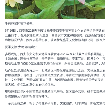
千荷苑景区荷花盛开。
6月26日，西安市2026年消夏文旅季暨西安千荷苑荷文化旅游季运行庆典
三秦四季，看见多彩西咸”为主题，由西安市文化和旅游局、西咸新区管委
和旅游局经办，陕西省花草协会、陕西荷苑盛景文化旅游有限公司、陕西
夏季文旅“大餐”极新出炉
步履现场，西安市文化和旅游局厚爱发布2026年西安消夏文旅季步履施行。
主题步履，涵盖特质互动、亲子研学、阛阓展览、赛事互动、民风文化、
期联动全市7家重心景区推出专属扣头福利，杀青全域联动、全龄友好，为
动作这次步履经办方之一，西咸新区同步发布童趣应允之旅、芳林逐夏之
作旅游澄澈，旨在进一步挖掘区域文旅资源，丰富近郊微度假家具供给。此
技、文化惠民、夜游体验”五大主题、30项配套步履，涵盖诗经里千灯夜
至天候、多档次的夏令文旅供给体系。
现场还集结签约中国荷花品种栽植展示基地、景区票务营销、研学实践基
影视拍摄及华服影相基地等神气。
一系列合犯法果，相识了荷花科研培育、文化创作、研学体验、影视文旅与